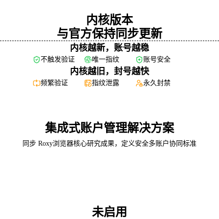
内核版本
与官方保持同步更新
内核越新，账号越稳
不触发验证
唯一指纹
账号安全
内核越旧，封号越快
频繁验证
指纹泄露
永久封禁
集成式账户管理解决方案
Google Chromium
官方发布版本
同步 Roxy浏览器核心研究成果，定义安全多账户协同标准
148
149
Roxy浏览器
148
149
实时同步官方
未启用