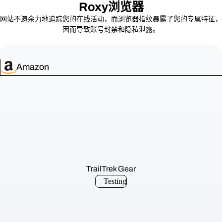
Roxy浏览器
竞品浏览器
网站不遗余力地追踪您的在线活动，而浏览器指纹暴露了您的专属特征，
更新节奏滞后
148
因而导致账号封禁和隐私泄露。
数据来源于公开版本发布信息，更新情况可能因渠
Amazon
TrailTrek Gear
Testing