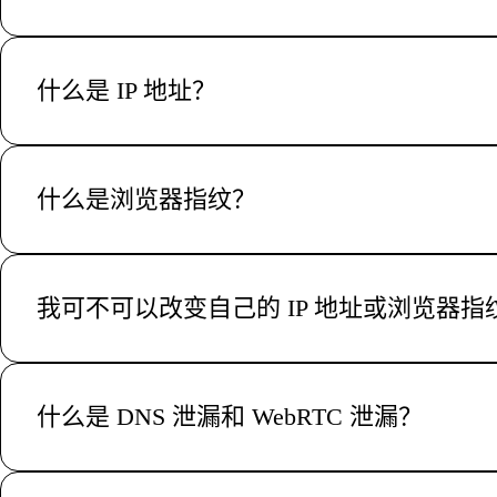
什么是 IP 地址？
你可以把 IP 地址看成一个用于识别连接到互联网的每个
的物理位置和互联网服务提供商（ISP）。
什么是浏览器指纹？
除了 IP 地址，网站还会通过你使用的浏览器抓取“指纹”
度定位并追踪你的上网行为。
我可不可以改变自己的 IP 地址或浏览器指
可以。你可以通过使用 VPN 或代理 IP 来隐藏你的 IP
息的强大工具。
什么是 DNS 泄漏和 WebRTC 泄漏？
DNS 泄漏是指你的浏览器没有通过安全的 VPN 隧道，而