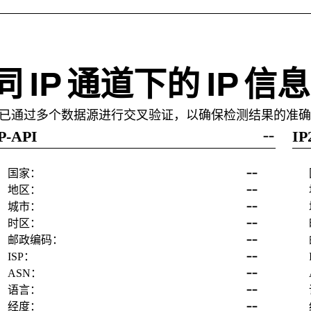
同 IP 通道下的 IP 信息
 信息已通过多个数据源进行交叉验证，以确保检测结果的准
P-API
IP
--
--
国家：
--
地区：
--
城市：
--
时区：
--
邮政编码：
--
ISP：
--
ASN：
--
语言：
--
经度：