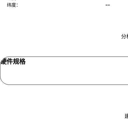
--
纬度：
分
硬件规格