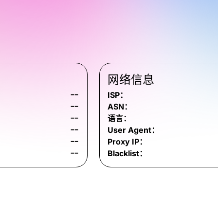
网络信息
--
ISP：
--
ASN：
--
语言：
--
User Agent：
--
Proxy IP：
--
Blacklist：