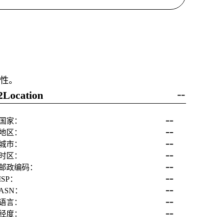
确性。
2Location
--
--
国家：
--
地区：
--
城市：
--
时区：
--
邮政编码：
--
ISP：
--
ASN：
--
语言：
--
经度：