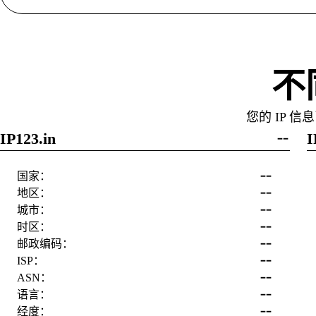
不
您的 IP
IP123.in
I
--
--
国家：
--
地区：
--
城市：
--
时区：
--
邮政编码：
--
ISP：
--
ASN：
--
语言：
--
经度：