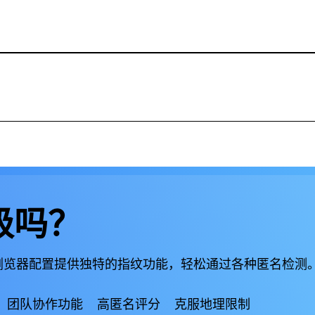
或者使用能自动路由 DNS 的浏览器。对于 WebRTC，你可以
面处理好了这些协议，确保没有任何数据外泄。
 32 位格式（例如 192.168.1.1），可提供约 43 亿个地址。
 2001:0db8...），可提供近乎无限的地址。
v6 对隐私不太友好，因为家中的每个设备通常都会获得它独有的 I
级吗？
个浏览器配置提供独特的指纹功能，轻松通过各种匿名检测
团队协作功能
高匿名评分
克服地理限制