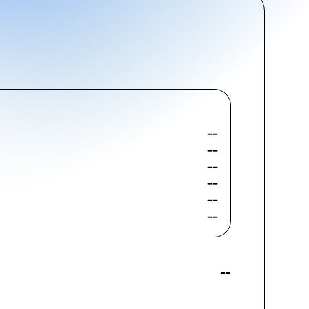
--
--
--
--
--
--
--