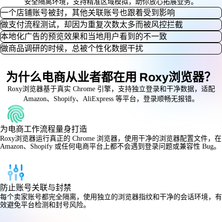
安全隔离环境，支持精准区域模拟，助你放心拓展业务。
一个店铺账号被封，其他关联账号也跟着受到影响
做支付流程测试，却因为重复次数太多而被风控拦截
有些卖家管理两个或多个亚马逊店铺时，常因浏览器指纹或IP地址关
本地化广告的预览效果和当地用户看到的不一致
联，被平台一夜之间全部封禁。避免使用共享设备数据是防止连锁封号
在同一浏览器反复测试 Stripe 或 PayPal 结算流程，容易触发反欺诈警
做商品调研的时候，总被个性化数据干扰
的关键。Roxy浏览器为每个账号创建完全独立的浏览器环境，配备独特
报，影响测试质量。
仅靠 VPN 无法完全模拟真实的广告个性化投放，导致亚马逊、eBay 广告
的Cookies和IP，确保账号互不关联，安全独立运营。
为避免误判，每次测试都需使用独立浏览器实例。Roxy浏览器提供干
预览结果不准确。
浏览历史和追踪器会影响亚马逊、AliExpress等平台的商品搜索结果，掩
净、无共享缓存的会话，保证支付测试顺畅可信。
为什么电商从业者都在用 Roxy浏览器？
准确的广告优化需要模拟真实设备和用户身份。Roxy浏览器模拟真实指
盖真实市场趋势。
纹和地理位置，呈现更贴近用户的本地化广告预览，助力精准投放。
要获得客观中立的产品调研数据，必须使用干净环境。Roxy浏览器启动
Roxy浏览器基于真实 Chrome 引擎，支持独立登录和干净数据，适配
全新会话，无Cookies和追踪器，确保每次调研数据都真实可靠。
Amazon、Shopify、AliExpress 等平台，登录顺畅无报错。
为电商工作流程量身打造
Roxy浏览器运行真正的 Chrome 浏览器，使用干净的浏览器配置文件，在
Amazon、Shopify 或任何电商平台上都不会遇到登录问题或兼容性 Bug。
防止账号关联与封禁
每个卖家账号都完全隔离，使用独立的浏览器指纹和干净的会话环境，有
效避免平台检测和封号风险。