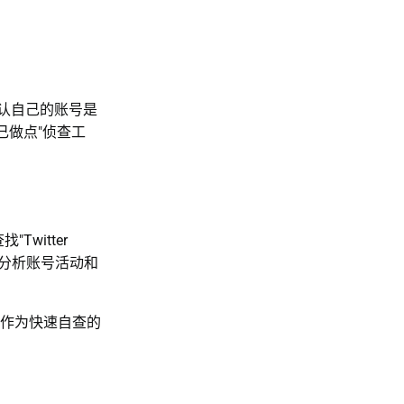
认自己的账号是
己做点"侦查工
witter
会通过分析账号活动和
但可作为快速自查的