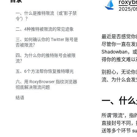
目录
roxyb
2025/0
一、什么是推特限流（或"影子禁
令"）？
二、4种推特被限流的常见迹象
最近是否感觉你
三、如何确认你的 Twitter 账号是
尽管你一直在发内
否被限流？
Shadowb
四、为什么你的推特账号会被限
方法一：使用第三方限流检测
得你的推文难以
流？
工具
五、6个方法帮你恢复推特曝光
方法二：检查你的回复是否正
别担心，无论你
常可见
流、为什么会发
六、用 RoxyBrowser 指纹浏览器
彻底解决限流问题
方法三：发布一篇推文，检查
是否在搜索结果中出现
结语
RoxyBrowser 如何彻底避免限
一、什么
方法四：关注推特数据看板的
流？
变化
所谓"限流"，
直接封号不同，
送等多个环节 su