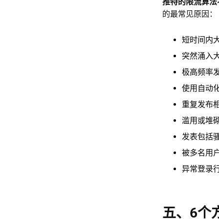
推特的限流算法
的最常见原因：
短时间内
突然涌入
极高频率
使用自动
重复发布
滥用或堆
发表包括
被多名用
异常登录行
五、6个