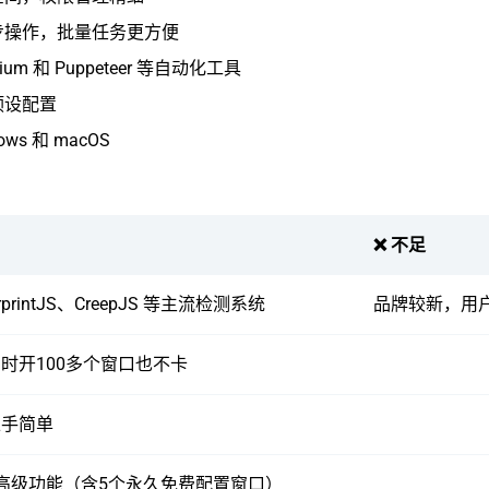
步操作，批量任务更方便
nium 和 Puppeteer 等自动化工具
预设配置
ows 和 macOS
❌ 不足
rprintJS、CreepJS 等主流检测系统
品牌较新，用
时开100多个窗口也不卡
上手简单
高级功能（含5个永久免费配置窗口）