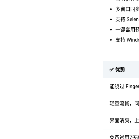
多窗口同
支持 Sele
一键套用
支持 Wind
✅ 优势
能绕过 Finge
轻量流畅，同
界面清爽，
免费试用7天