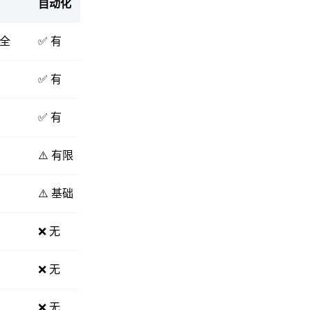
自动化
价格
齐全
✅ 有
免费+平价
✅ 有
中等
✅ 有
偏贵
⚠️ 有限
便宜
⚠️ 基础
中等
❌ 无
中等
❌ 无
免费
❌ 无
免费