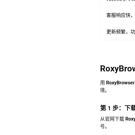
客服响应快
更新频繁，
RoxyBr
用
RoxyBrowser
境。
第 1 步：下
从官网下载
Rox
号。