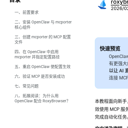
目录
roxyb
2026/0
一、前置要求
二、安装 OpenClaw 与 mcporter
核心组件
三、创建 mcporter 的 MCP 配置
2.1 安装 OpenClaw（如未安
文件
装）
快速预览
四、在 OpenClaw 中启用
2.2 安装 mcporter
3.1 配置文件路径（按系统）
OpenC
mcporter 并指定配置路径
3.2 创建配置目录
有更强大的 
五、重启 OpenClaw 使配置生效
4.1 OpenClaw 配置文件的路径
以让 AI
3.3 编写配置文件内容
六、验证 MCP 是否安装成功
4.2 在 openclaw.json 里添加
连接 MC
mcporter 配置
七、常见问题
6.1 使用 mcporter list 指令验
证
八、拓展阅读：为什么用
OpenClaw 配合 RoxyBrowser？
6.2 在 OpenClaw 对话框验证
本教程面向新手，
效使用 MCP 服
完成自动化任务