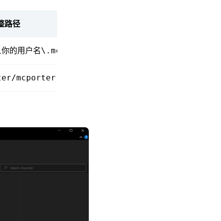
整路径
\你的用户名\.mcporter\mcporter.json
ter/mcporter.json