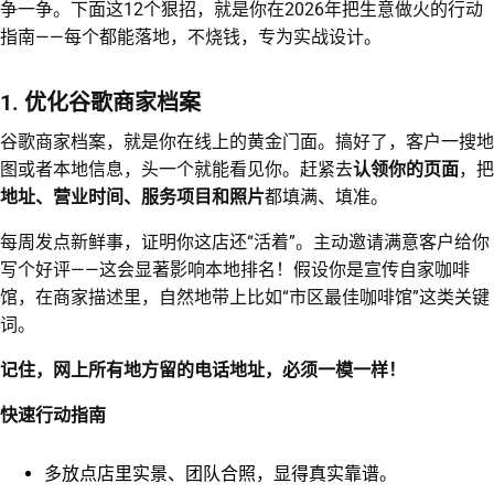
争一争。下面这12个狠招，就是你在2026年把生意做火的行动
指南——每个都能落地，不烧钱，专为实战设计。
1. 优化谷歌商家档案
谷歌商家档案，就是你在线上的黄金门面。搞好了，客户一搜地
图或者本地信息，头一个就能看见你。赶紧去
认领你的页面
，把
地址、营业时间、服务项目和照片
都填满、填准。
每周发点新鲜事，证明你这店还“活着”。主动邀请满意客户给你
写个好评——这会显著影响本地排名！假设你是宣传自家咖啡
馆，在商家描述里，自然地带上比如“市区最佳咖啡馆”这类关键
词。
记住，网上所有地方留的电话地址，必须一模一样！
快速行动指南
多放点店里实景、团队合照，显得真实靠谱。