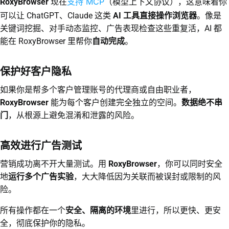
支持 MCP
RoxyBrowser
现在
（模型上下文协议），这意味着你
可以让 ChatGPT、Claude 这类
AI 工具直接操作浏览器
。像是
关键词挖掘、对手动态监控、广告表现检查这些重复活，AI 都
能在 RoxyBrowser 里帮你
自动完成
。
保护好客户隐私
如果你是帮多个客户管理账号的代理商或自由职业者，
RoxyBrowser
能为每个客户创建完全独立的空间。
数据绝不串
门
，从根源上避免混淆和泄露的风险。
高效进行广告测试
营销成功离不开大量测试。用
RoxyBrowser
，你可以同时安全
地
运行多个广告实验
，大大降低因为关联而被误封或限制的风
险。
所有操作都在一个
安全、隔离的环境
里进行，所以更快、更安
全，彻底保护你的隐私。