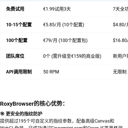
免费试用
€1.99试用3天
7天全
10-15个配置
€5.85/月 (10个配置)
$4.80
100个配置
€79/月 (100个配置包)
$16.8
团队席位
0个 (需升级至€159的商业版)
新用户
API调用限制
50 RPM
无限制
RoxyBrowser的核心优势：
🎯 更安全的指纹防护
提供超过195个可自定义的指纹参数，配备高级Canvas和