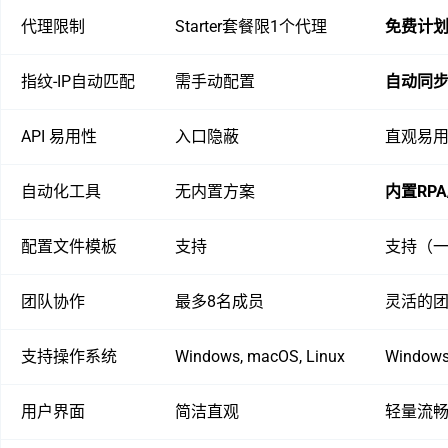
代理限制
Starter套餐限1个代理
免费计
指纹-IP自动匹配
需手动配置
自动同
API 易用性
入口隐蔽
直观易用（
自动化工具
无内置方案
内置RP
配置文件模板
支持
支持（
团队协作
最多8名成员
灵活的
支持操作系统
Windows, macOS, Linux
Windows
用户界面
简洁直观
轻量流