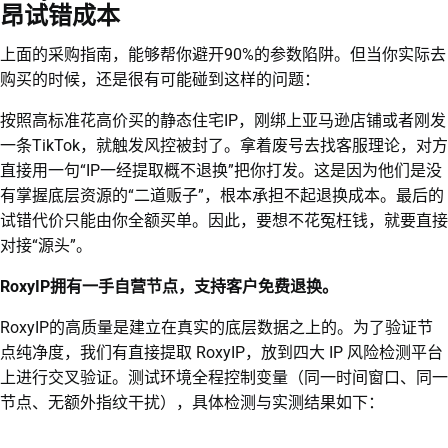
昂试错成本
上面的采购指南，能够帮你避开90%的参数陷阱。但当你实际去
购买的时候，还是很有可能碰到这样的问题：
按照高标准花高价买的静态住宅IP，刚绑上亚马逊店铺或者刚发
一条TikTok，就触发风控被封了。拿着废号去找客服理论，对方
直接用一句“IP一经提取概不退换”把你打发。这是因为他们是没
有掌握底层资源的“二道贩子”，根本承担不起退换成本。最后的
试错代价只能由你全额买单。因此，要想不花冤枉钱，就要直接
对接“源头”。
RoxyIP拥有一手自营节点，支持客户免费退换。
RoxyIP的高质量是建立在真实的底层数据之上的。为了验证节
点纯净度，我们有直接提取 RoxyIP，放到四大 IP 风险检测平台
上进行交叉验证。测试环境全程控制变量（同一时间窗口、同一
节点、无额外指纹干扰），具体检测与实测结果如下：