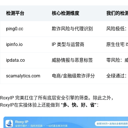
检测平台
核心检测维度
我们的检
ping0.cc
欺诈风险与代理识别
风险极低：
ipinfo.io
IP 类型与运营商
原生住宅 I
ipdata.co
威胁情报与恶意标签
零风险：
scamalytics.com
电商/金融级欺诈评分
全绿通过
RoxyIP 完美扛住了所有底层安全引擎的筛查。除此之外，
RoxyIP在实操体验上还能做到
“多、快、好、省”
：