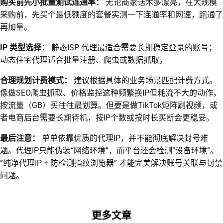
购买前先小批量测试连通率：
无论商家话术多漂亮，在大规模
采购前，先买个最低额度的套餐实测一下连通率和网速，跑通了
再加量。
IP 类型选择：
静态ISP 代理最适合需要长期稳定登录的账号；
动态住宅代理适合批量注册、爬虫或数据抓取。
合理规划计费模式：
建议根据具体的业务场景匹配计费方式。
像做SEO爬虫抓取、价格监控这种频繁换IP但耗流不大的动作，
按流量（GB）买往往最划算。但要是做TikTok矩阵刷视频，或
者电商后台需要长期待机，按IP个数或按时长买断会更稳妥。
最后注意：
单单依靠优质的代理IP，并不能彻底解决封号难
题。代理IP只能伪装“网络环境”，而平台还会检测“设备环境”。
“纯净代理IP + 防检测指纹浏览器” 才能完美解决账号关联与封禁
问题。
更多文章