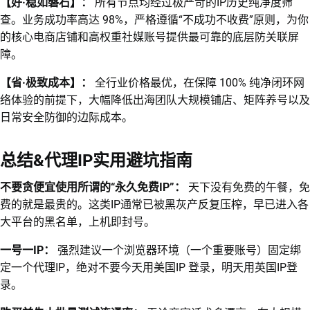
【好·稳如磐石】：
所有节点均经过极严苛的IP历史纯净度筛
查。业务成功率高达 98%，严格遵循“不成功不收费”原则，为你
的核心电商店铺和高权重社媒账号提供最可靠的底层防关联屏
障。
【省·极致成本】：
全行业价格最优，在保障 100% 纯净闭环网
络体验的前提下，大幅降低出海团队大规模铺店、矩阵养号以及
日常安全防御的边际成本。
总结&代理IP实用避坑指南
不要贪便宜使用所谓的“永久免费IP”：
天下没有免费的午餐，免
费的就是最贵的。这类IP通常已被黑灰产反复压榨，早已进入各
大平台的黑名单，上机即封号。
一号一IP：
强烈建议一个浏览器环境（一个重要账号）固定绑
定一个代理IP，绝对不要今天用美国IP 登录，明天用英国IP登
录。