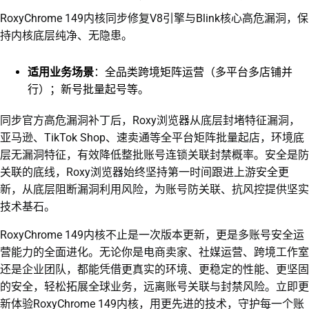
RoxyChrome 149内核同步修复V8引擎与Blink核心高危漏洞，保
持内核底层纯净、无隐患。
适用业务场景
：全品类跨境矩阵运营（多平台多店铺并
行）；新号批量起号等。
同步官方高危漏洞补丁后，Roxy浏览器从底层封堵特征漏洞，
亚马逊、TikTok Shop、速卖通等全平台矩阵批量起店，环境底
层无漏洞特征，有效降低整批账号连锁关联封禁概率。安全是防
关联的底线，Roxy浏览器始终坚持第一时间跟进上游安全更
新，从底层阻断漏洞利用风险，为账号防关联、抗风控提供坚实
技术基石。
RoxyChrome 149内核不止是一次版本更新，更是多账号安全运
营能力的全面进化。无论你是电商卖家、社媒运营、跨境工作室
还是企业团队，都能凭借更真实的环境、更稳定的性能、更坚固
的安全，轻松拓展全球业务，远离账号关联与封禁风险。立即更
新体验RoxyChrome 149内核，用更先进的技术，守护每一个账