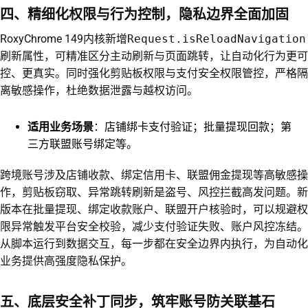
四、精细化权限与行为控制，隐私边界全面加固
RoxyChrome 149内核新增
Request.isReloadNavigation
刷新属性，可精准区分主动刷新与页面跳转，让自动化行为更可
控、更真实。同时强化剪贴板权限与支付安全权限管控，严格隔
离敏感操作，杜绝数据泄露与越权访问。
适用业务场景
：店铺绑卡支付验证；批量提现回款；第
三方联盟账号绑定等。
跨境账号涉及店铺收款、绑定信用卡、联盟佣金提现等高敏感操
作，剪贴板窃取、异常跳转刷新是盗号、风控拦截高发问题。新
版本在批量提现、绑定收款账户、联盟开户核验时，可以规避权
限异常触发平台安全校验，减少支付验证失败、账户风控冻结。
从脚本运行到数据交互，每一步都在安全边界内执行，为自动化
业务提供高强度隐私保护。
五、底层安全补丁同步，筑牢账号防关联基石