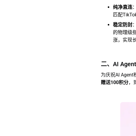
纯净直连
匹配Tik
稳定防封
的物理级
涨，实现
二、AI Ag
为庆祝AI Age
赠送100积分
，