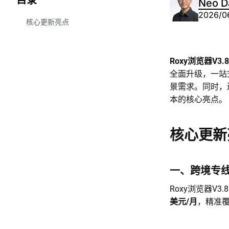
目录
Neo D
2026/0
核心更新亮点
一、跨境专线特惠上线，
TikTok Shop独享原生IP低至
$5.5/月
Roxy浏览器V3.8
全面升级，一站
二、AI Agent感谢祭：赠送积
分礼包！
景需求。同时，
本的核心亮点。
三、任务栏icon支持显示窗口
名称，找账号无需耗时
四、平台账号模块全面重构，
核心更新
团队账号资产安全再升级
五、工作空间正式更名「团
队」，管理逻辑更直观
一、跨境专线特
六、Roxy浏览器史上力度最强
Roxy浏览器V
充值季：单笔最高赠送55%，
新老用户同享
美元/月
，精准