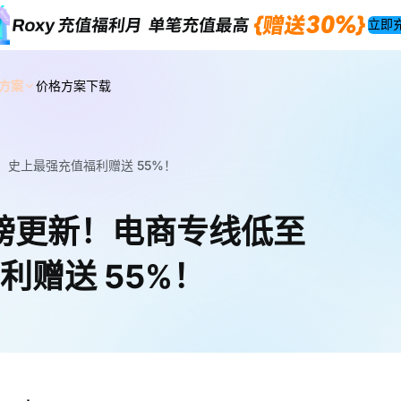
立即
方案
价格方案
下载
.5，史上最强充值福利赠送 55%！
9重磅更新！电商专线低至
利赠送 55%！