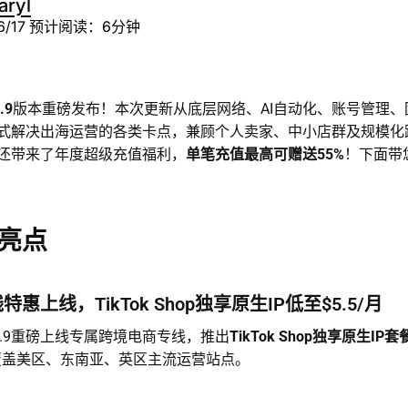
aryl
6/17
预计阅读：6分钟
.9
版本重磅发布！本次更新从底层网络、AI自动化、账号管理、
式解决出海运营的各类卡点，兼顾个人卖家、中小店群及规模化
还带来了年度超级充值福利，
单笔充值最高可赠送55%
！下面带
亮点
惠上线，TikTok Shop独享原生IP低至$5.5/月
3.8.9重磅上线专属跨境电商专线，推出
TikTok Shop独享原生IP套
覆盖美区、东南亚、英区主流运营站点。