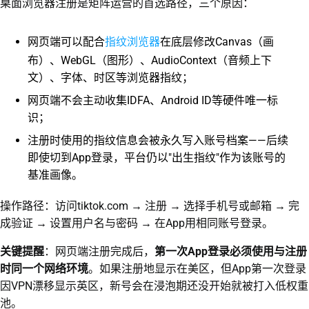
桌面浏览器注册是矩阵运营的首选路径，三个原因：
指纹浏览器
网页端可以配合
在底层修改Canvas（画
布）、WebGL（图形）、AudioContext（音频上下
文）、字体、时区等浏览器指纹；
网页端不会主动收集IDFA、Android ID等硬件唯一标
识；
注册时使用的指纹信息会被永久写入账号档案——后续
即使切到App登录，平台仍以"出生指纹"作为该账号的
基准画像。
操作路径：访问tiktok.com → 注册 → 选择手机号或邮箱 → 完
成验证 → 设置用户名与密码 → 在App用相同账号登录。
关键提醒
：网页端注册完成后，
第一次App登录必须使用与注册
时同一个网络环境
。如果注册地显示在美区，但App第一次登录
因VPN漂移显示英区，新号会在浸泡期还没开始就被打入低权重
池。