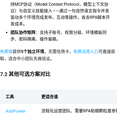
持MCP协议（Model Context Protocol，模型上下文协
议）与自定义技能接入——通过一句自然语言指令并发
驱动多个环境完成发布、互动等操作，省去RPA脚本开
发成本。
团队协作矩阵
：支持子账号、权限分级、环境模板同
步、密码隔离、操作留痕。
免费版
免费试用入口
提供
5个独立环境
，无需信用卡，
可直接获
取，适合中小团队先做验证。
7.2 其他可选方案对比
工具
更适合谁
AdsPower
流程化运营团队、需要RPA和细颗粒度参