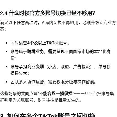
2.4 什么时候官方多账号切换已经不够用？
满足以下任意两项时，App内切换不再够用，必须升级到专业方
案：
同时运营
4个及以上
TikTok账号；
账号属于
跨境业务
，需要呈现不同国家市场的本地化身
份；
账号承担
商业变现
（小店、联盟、广告投流），单号停
摆损失大；
团队多人协作运营，需要权限分级与操作留痕。
这些场景的共同点是"
不能容忍一损俱损
"——一旦平台把账号集
群判定为关联账号，封号往往是批量发生的。
3. 如何在多个TikTok账号之间切换