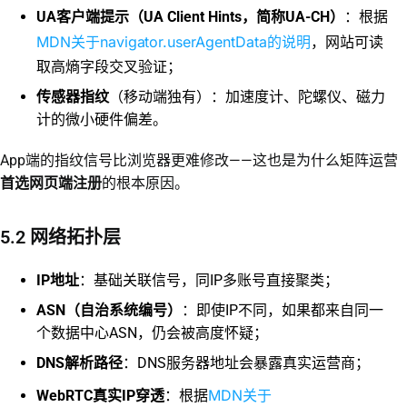
UA客户端提示（UA Client Hints，简称UA-CH）
：根据
MDN关于navigator.userAgentData的说明
，网站可读
取高熵字段交叉验证；
传感器指纹
（移动端独有）：加速度计、陀螺仪、磁力
计的微小硬件偏差。
App端的指纹信号比浏览器更难修改——这也是为什么矩阵运营
首选网页端注册
的根本原因。
5.2 网络拓扑层
IP地址
：基础关联信号，同IP多账号直接聚类；
ASN（自治系统编号）
：即使IP不同，如果都来自同一
个数据中心ASN，仍会被高度怀疑；
DNS解析路径
：DNS服务器地址会暴露真实运营商；
MDN关于
WebRTC真实IP穿透
：根据