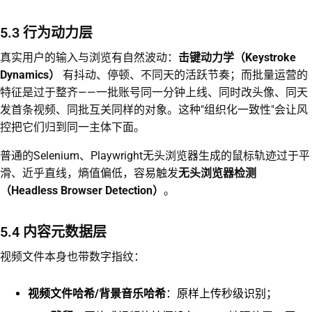
5.3 行为动力层
真实用户的输入与浏览有自然波动：
击键动力学（Keystroke
Dynamics）
有抖动、停顿、不同天的活跃节奏；而批量运营的
特征是过于整齐——一批账号同一分钟上线、同时改头像、同天
发首条视频、同批互关同样的对象。这种"组织化一致性"会让风
控把它们归到同一主体下面。
普通的Selenium、Playwright无头浏览器生成的鼠标轨迹过于平
滑、近乎直线，熵值偏低，容易触发
无头浏览器检测
（Headless Browser Detection）
。
5.4 内容元数据层
视频文件本身也带数字指纹：
视频文件哈希/背景音乐哈希
：原样上传秒级识别；