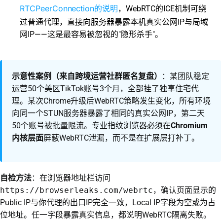
RTCPeerConnection的说明
，WebRTC的ICE机制可绕
过普通代理，直接向服务器暴露本机真实公网IP与局域
网IP——这是最容易被忽视的"隐形杀手"。
示意性案例（来自跨境运营社群匿名复盘）
：某团队稳定
运营50个美区TikTok账号3个月，全部挂了独享住宅代
理。某次Chrome升级后WebRTC策略发生变化，所有环境
向同一个STUN服务器暴露了相同的真实公网IP，第二天
50个账号被批量限流。专业指纹浏览器必须在
Chromium
内核层面
屏蔽WebRTC泄漏，而不是在扩展层打补丁。
自检方法
：在浏览器地址栏访问
https://browserleaks.com/webrtc
，确认页面显示的
Public IP与你代理的出口IP完全一致，Local IP字段为空或为占
位地址。任一字段暴露真实信息，都说明WebRTC隔离失败。