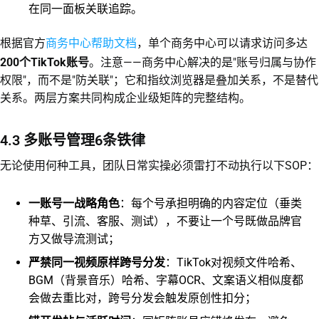
在同一面板关联追踪。
商务中心帮助文档
根据官方
，单个商务中心可以请求访问多达
200个TikTok账号
。注意——商务中心解决的是"账号归属与协作
权限"，而不是"防关联"；它和指纹浏览器是叠加关系，不是替代
关系。两层方案共同构成企业级矩阵的完整结构。
4.3 多账号管理6条铁律
无论使用何种工具，团队日常实操必须雷打不动执行以下SOP：
一账号一战略角色
：每个号承担明确的内容定位（垂类
种草、引流、客服、测试），不要让一个号既做品牌官
方又做导流测试；
严禁同一视频原样跨号分发
：TikTok对视频文件哈希、
BGM（背景音乐）哈希、字幕OCR、文案语义相似度都
会做去重比对，跨号分发会触发原创性扣分；