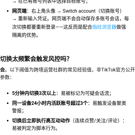
→ 在已有账号列表中选择目标账号；
网页端
：右上角头像 → Switch account（切换账号）
→ 重新输入凭证。网页端不会自动保存多账号会话，每
指纹浏览器
次切换都要重新登录——这反而是配合
做强
隔离的优势。
切换太频繁会触发风控吗？
会
。以下阈值为跨境运营社群的常见经验值，非TikTok官方公开
参数：
5分钟内切换3次以上
：易被标记为可疑会话流；
同一设备24小时内活跃账号超过3个
：易触发设备聚类
警报；
切换后立即执行高互动动作
（连续点赞/关注/评论）：
易被判定为脚本行为。