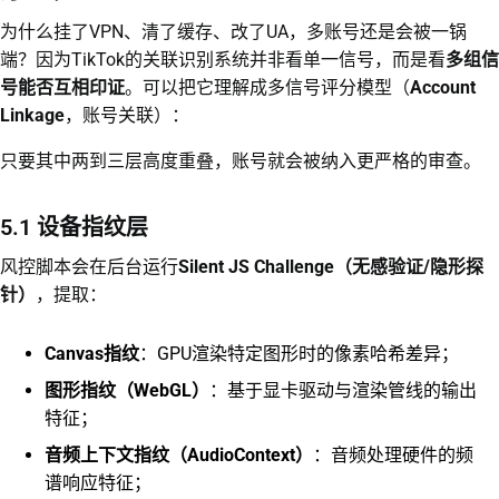
为什么挂了VPN、清了缓存、改了UA，多账号还是会被一锅
端？因为TikTok的关联识别系统并非看单一信号，而是看
多组信
号能否互相印证
。可以把它理解成多信号评分模型（
Account
Linkage
，账号关联）：
只要其中两到三层高度重叠，账号就会被纳入更严格的审查。
5.1 设备指纹层
风控脚本会在后台运行
Silent JS Challenge（无感验证/隐形探
针）
，提取：
Canvas指纹
：GPU渲染特定图形时的像素哈希差异；
图形指纹（WebGL）
：基于显卡驱动与渲染管线的输出
特征；
音频上下文指纹（AudioContext）
：音频处理硬件的频
谱响应特征；