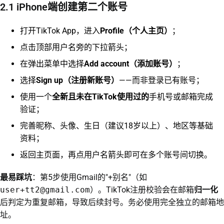
2.1 iPhone端创建第二个账号
打开TikTok App，进入
Profile（个人主页）
；
点击顶部用户名旁的下拉箭头；
在弹出菜单中选择
Add account（添加账号）
；
选择
Sign up（注册新账号）
——而非登录已有账号；
使用一个
全新且未在TikTok使用过的
手机号或邮箱完成
验证；
完善昵称、头像、生日（建议18岁以上）、地区等基础
资料；
返回主页面，再点用户名箭头即可在多个账号间切换。
最易踩坑
：第5步使用Gmail的"+别名"（如
user+tt2@gmail.com
）。TikTok注册校验会在邮箱
归一化
后判定为重复邮箱，导致后续封号。务必使用完全独立的邮箱地
址。