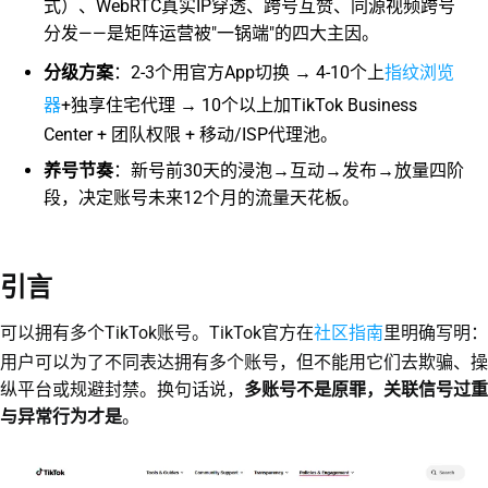
式）、WebRTC真实IP穿透、跨号互赞、同源视频跨号
分发——是矩阵运营被"一锅端"的四大主因。
指纹浏览
分级方案
：2-3个用官方App切换 → 4-10个上
器
+独享住宅代理 → 10个以上加TikTok Business
Center + 团队权限 + 移动/ISP代理池。
养号节奏
：新号前30天的浸泡→互动→发布→放量四阶
段，决定账号未来12个月的流量天花板。
引言
社区指南
可以拥有多个TikTok账号。TikTok官方在
里明确写明：
用户可以为了不同表达拥有多个账号，但不能用它们去欺骗、操
纵平台或规避封禁。换句话说，
多账号不是原罪，关联信号过重
与异常行为才是
。