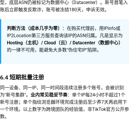
型，底层ASN仍被标记为数据中心（Datacenter）。新号首笔入
账后立即触发反欺诈，账号被冻结180天，申诉无效。
判断方法（成本几乎为零）
：在购买代理前，用IPinfo或
IP2Location第三方服务查询该IP的ASN归属。凡是显示为
Hosting（主机）/ Cloud（云）/ Datacenter（数据中心）
的一律不可用，能避免大多数"伪住宅IP"陷阱。
6.4 短期批量注册
同一设备、同一IP、同一时间段连续注册多个账号，会被识别
为"新号集群"。
业内常见稳妥节奏
：单个IP每24小时不超过1个
新号注册；单个指纹浏览器环境完成注册后至少养7天再启用下
一个环境。以上数字为跨境团队的经验值，非TikTok官方公开参
数。