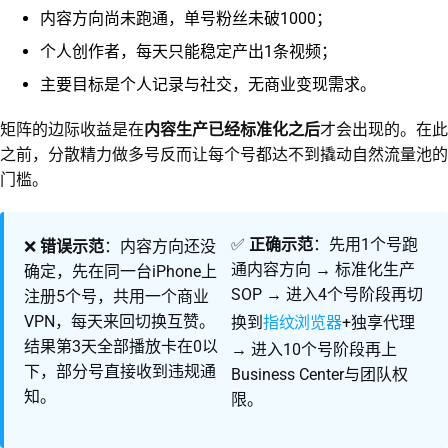
内容方向尚未跑通，单号粉丝未破1000；
个人创作者，每天只能稳定产出1条视频；
主要目标是个人记录与社交，无商业变现需求。
矩阵的边际收益是在
内容生产已经标准化之后
才会出现的。在此
之前，分散精力做多号反而让每个号都达不到撬动自然流量池的
门槛。
✅
正确示范
：先用1个号跑
❌
错误示范
：内容方向还没
通内容方向 → 标准化生产
确定，先在同一台iPhone上
SOP → 进入4个号阶段再切
注册5个号，共用一个商业
指纹浏览器
VPN，每天来回切换互赞。
换到
+独享代理
结果第3天全部播放卡在0以
→ 进入10个号阶段再上
下，部分号直接收到违规通
Business Center与团队权
知。
限。