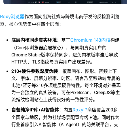
Roxy浏览器
作为面向出海社媒与跨境电商研发的反检测浏览
器，核心优势集中在四个层面：
Chromium 148内核
底层内核同步真实环境
：基于
构建
（Core即浏览器底层核心），与同期真实用户的
Chrome Stable版本保持同步，避免内核版本滞后导致
HTTP头、TLS指纹与真实用户出现差异。
210+硬件参数深度伪装
：覆盖画布、图形、音频上下
文、字体、屏幕分辨率、时区、语言乃至移动端专属的
电池/蓝牙等210多项底层硬件特性。每个环境对外呈现
为一台独立的真实设备，可在Pixelscan、CreepJS等主
流指纹检测站点上获得良好的一致性评分。
RoxyIP
自营纯净IP库+AI智能体
：内置
商店覆盖200多
个国家与地区，并为社媒场景配置专线IP池。同时作为
行业首家引入AI智能体（AI Agent）的防关联平台，支