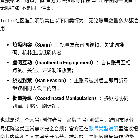
直接结论：可以
。但"官方允许多账号存在"与"允许在同一设备上
无限扩张"不是同一件事。
TikTok社区准则明确禁止以下四类行为，无论账号数量多少都适
用：
垃圾内容（Spam）
：批量发布雷同视频、关键词堆
砌、机器生成低质内容；
虚假互动（Inauthentic Engagement）
：自有账号互相
点赞、关注、评论制造热度；
绕过封禁（Ban Evasion）
：主账号被封后立即用新号
继续相同人设与内容；
批量操纵（Coordinated Manipulation）
：多账号协同
刷量、刷榜、刷话题。
也就是说，个人号+创作者号、品牌主号+测试号、跨国市场分
账号类型说明
号矩阵这类正常需求完全合规；官方还在
里建议把
商业内容和个人内容分开运营。被封的，是把多账号当作"作弊