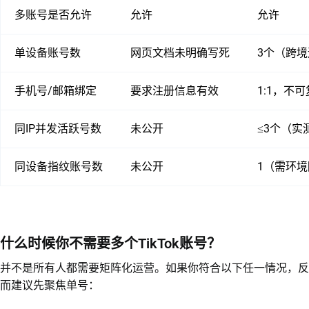
多账号是否允许
允许
允许
单设备账号数
网页文档未明确写死
3个（跨
手机号/邮箱绑定
要求注册信息有效
1:1，不
同IP并发活跃号数
未公开
≤3个（实
同设备指纹账号数
未公开
1（需环
什么时候你不需要多个TikTok账号？
并不是所有人都需要矩阵化运营。如果你符合以下任一情况，反
而建议先聚焦单号：