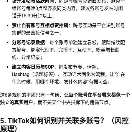
错开发帖与活跃时间
：同矩阵账号应错峰发布，避免一
组账号每晚8点整齐发同类内容，建议各账号发帖时间
错开15-30分钟以上；
禁止自有账号互相点赞抬轿
：跨号互动是平台识别账号
集群的最直接信号之一；
分账号记录数据
：每个账号单独建立看板，跟踪指纹配
置编号、绑定代理IP、完播率、互动率、粉丝增长曲
线、异常记录；
建立内容日历与SOP
：把发布节奏、话题、
Hashtag（话题标签）、互动话术固化为流程，让"谁在
什么时候、用哪个环境、发什么内容"有据可查。
这6条规则的本质只有一句话：
让每个账号在平台看来都像一个
独立的真实用户
，而不是某个中央指挥下的傀儡节点。
5. TikTok如何识别并关联多账号？（风控
原理）