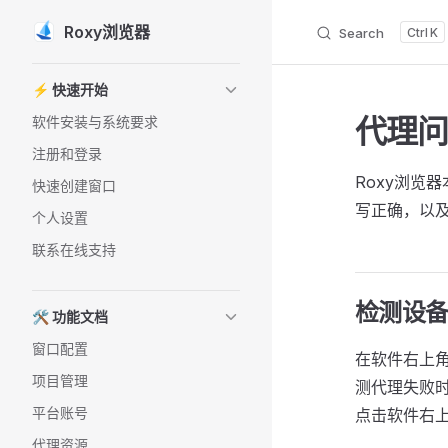
Roxy浏览器
Search
K
Skip to content
Sidebar Navigation
⚡️ 快速开始
代理
软件安装与系统要求
注册和登录
Roxy浏览
快速创建窗口
写正确，以
个人设置
联系在线支持
检测设
🛠️ 功能文档
窗口配置
在软件右上角
项目管理
测代理失败
平台账号
点击软件右
代理资源