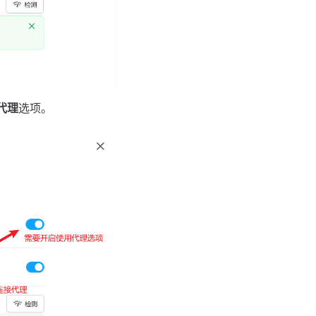
代理
选项。