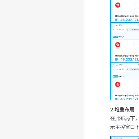
2.堆叠布局
在此布局下
示主控窗口