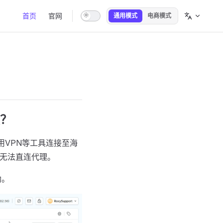
Main Navigation
首页
官网
通用模式
电商模式
？
用VPN等工具连接至海
络无法直连代理。
助。