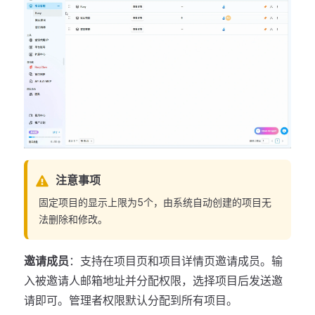
注意事项
固定项目的显示上限为5个，由系统自动创建的项目无
法删除和修改。
邀请成员
：支持在项目页和项目详情页邀请成员。输
入被邀请人邮箱地址并分配权限，选择项目后发送邀
请即可。管理者权限默认分配到所有项目。