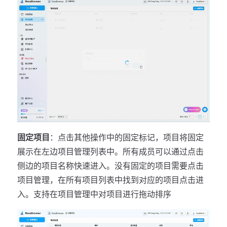
固定项目
：点击其他操作中的固定标记，项目将固定
展示在左边项目管理列表中。所有成员可以通过点击
侧边的项目名称快速进入。没有固定的项目需要点击
项目管理，在所有项目列表中找到对应的项目点击进
入。支持在项目管理中对项目进行拖动排序