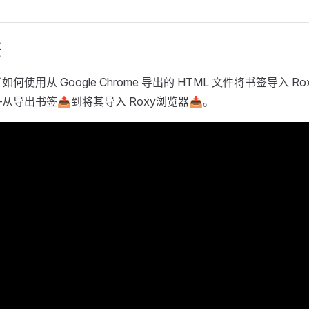
签
何使用从 Google Chrome 导出的 HTML 文件将书签导入 
从导出书签📤到将其导入 Roxy浏览器📥。