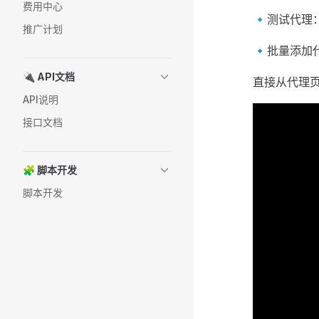
费用中心
🔹测试代理
推广计划
🔹批量添
🔌 API文档
直接从代理页
API说明
接口文档
🧩 脚本开发
脚本开发