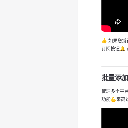
👍 如果您
订阅按钮🔔
批量添
管理多个平台
功能💪来高