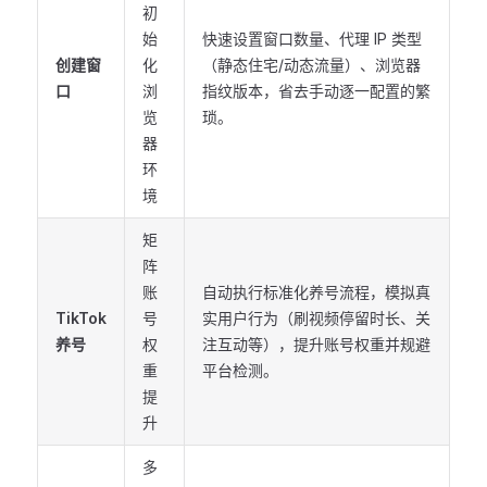
初
始
快速设置窗口数量、代理 IP 类型
创建窗
化
（静态住宅/动态流量）、浏览器
口
浏
指纹版本，省去手动逐一配置的繁
览
琐。
器
环
境
矩
阵
账
自动执行标准化养号流程，模拟真
TikTok
号
实用户行为（刷视频停留时长、关
养号
权
注互动等），提升账号权重并规避
重
平台检测。
提
升
多