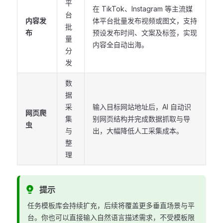
平
在 TikTok、Instagram 等主流媒
台
内容发
体平台批量发布视频或图文，支持
批
布
预设发布时间、文案及标签，实现
量
内容全自动出海。
分
发
数
据
采
输入目标网站地址后，AI 自动识
网页爬
集
别网页结构并完成数据抓取与导
虫
与
出，大幅降低人工采集成本。
整
理
提示
任务模板库会持续扩充，后续将覆盖更多垂直场景与平
台。你也可以直接输入自然语言描述需求，不受模板限