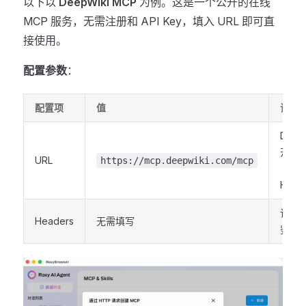
以下以
DeepWiki MCP
为例。这是一个公开的在线
MCP 服务，无需注册和 API Key，填入 URL 即可直
接使用。
配置参数
：
配置项
值
说明
Deep
开 M
URL
https://mcp.deepwiki.com/mcp
（Str
HTT
该服
Headers
无需填写
鉴权